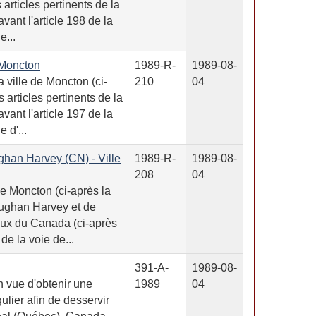
articles pertinents de la
vant l'article 198 de la
e...
 Moncton
1989-R-
1989-08-
ville de Moncton (ci-
210
04
 articles pertinents de la
vant l'article 197 de la
 d'...
ghan Harvey (CN) - Ville
1989-R-
1989-08-
208
04
de Moncton (ci-après la
ughan Harvey et de
aux du Canada (ci-après
de la voie de...
391-A-
1989-08-
 vue d'obtenir une
1989
04
gulier afin de desservir