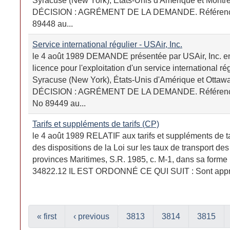
Syracuse (New York), États-Unis d'Amérique et Montr
DÉCISION : AGRÉMENT DE LA DEMANDE. Référenc
89448 au...
Service international régulier - USAir, Inc.
le 4 août 1989 DEMANDE présentée par USAir, Inc. en
licence pour l'exploitation d'un service international ré
Syracuse (New York), États-Unis d'Amérique et Ottawa
DÉCISION : AGRÉMENT DE LA DEMANDE. Référenc
No 89449 au...
Tarifs et suppléments de tarifs (CP)
le 4 août 1989 RELATIF aux tarifs et suppléments de t
des dispositions de la Loi sur les taux de transport d
provinces Maritimes, S.R. 1985, c. M-1, dans sa forme
34822.12 IL EST ORDONNÉ CE QUI SUIT : Sont approu
« first
‹ previous
3813
3814
3815