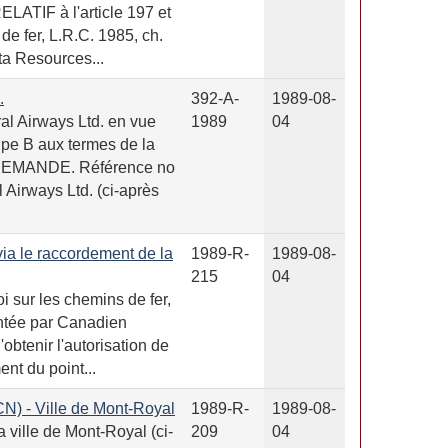
ELATIF à l'article 197 et
 de fer, L.R.C. 1985, ch.
ta Resources...
.
392-A-
1989-08-
l Airways Ltd. en vue
1989
04
oupe B aux termes de la
DEMANDE. Référence no
Airways Ltd. (ci-après
 via le raccordement de la
1989-R-
1989-08-
215
04
 sur les chemins de fer,
ntée par Canadien
obtenir l'autorisation de
ent du point...
CN) - Ville de Mont-Royal
1989-R-
1989-08-
ville de Mont-Royal (ci-
209
04