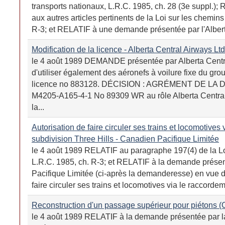
transports nationaux, L.R.C. 1985, ch. 28 (3e suppl.); R
aux autres articles pertinents de la Loi sur les chemins
R-3; et RELATIF à une demande présentée par l'Alber
Modification de la licence - Alberta Central Airways Ltd
le 4 août 1989 DEMANDE présentée par Alberta Centra
d'utiliser également des aéronefs à voilure fixe du gr
licence no 883128. DÉCISION : AGRÉMENT DE LA 
M4205-A165-4-1 No 89309 WR au rôle Alberta Central 
la...
Autorisation de faire circuler ses trains et locomotives
subdivision Three Hills - Canadien Pacifique Limitée
le 4 août 1989 RELATIF au paragraphe 197(4) de la Loi
L.R.C. 1985, ch. R-3; et RELATIF à la demande prése
Pacifique Limitée (ci-après la demanderesse) en vue d'
faire circuler ses trains et locomotives via le raccordem
Reconstruction d'un passage supérieur pour piétons (
le 4 août 1989 RELATIF à la demande présentée par la 