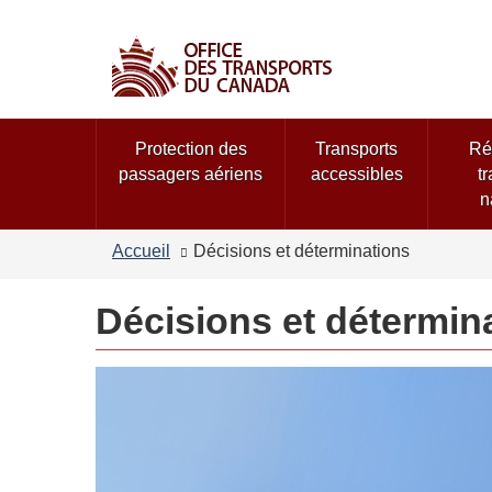
Sélection
de
la
langue
Menu
Protection des
Transports
Ré
des
passagers aériens
accessibles
t
sujets
n
Accueil
Décisions et déterminations
Décisions et détermin