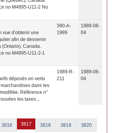
éal (Québec), Canada.
e no M4895-U11-2 No
390-A-
1989-08-
 vue d'obtenir une
1989
04
gulier afin de desservir
 (Ontario), Canada.
e no M4895-U11-2-1
1989-R-
1989-08-
arifs déposés en vertu
211
04
es marchandises dans les
 modifiée. Référence n°
vées les taxes...
3817
3816
3818
3819
3820