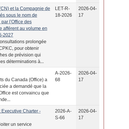
(CN) et la Compagnie de
LET-R-
2026-04-
tés sous le nom de
18-2026
17
par l'Office des
te afférent au volume en
6-2027
onsultations prolongée
 CPKC, pour obtenir
hes de prévision qui
nes déterminations à...
A-2026-
2026-04-
rts du Canada (Office) a
68
17
enciée a demandé que la
Office est convaincu que
nde...
t Executive Charter -
2026-A-
2026-04-
S-66
17
oiter un service