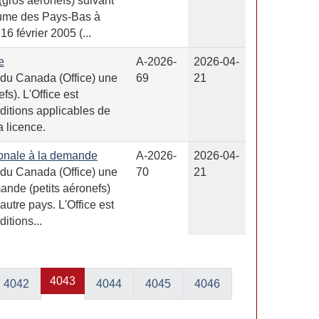
 (gros aéronefs) suivant
aume des Pays-Bas à
6 février 2005 (...
e
A-2026-
2026-04-
 du Canada (Office) une
69
21
fs). L'Office est
ditions applicables de
a licence.
onale à la demande
A-2026-
2026-04-
 du Canada (Office) une
70
21
mande (petits aéronefs)
autre pays. L'Office est
itions...
4043
4042
4044
4045
4046