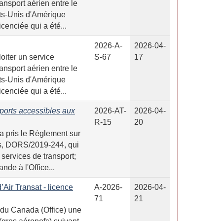
ransport aérien entre le
ts-Unis d'Amérique
cenciée qui a été...
2026-A-
2026-04-
oiter un service
S-67
17
ransport aérien entre le
ts-Unis d'Amérique
cenciée qui a été...
ports accessibles aux
2026-AT-
2026-04-
R-15
20
 a pris le Règlement sur
es, DORS/2019-244, qui
services de transport;
de à l'Office...
’Air Transat - licence
A-2026-
2026-04-
71
21
 du Canada (Office) une