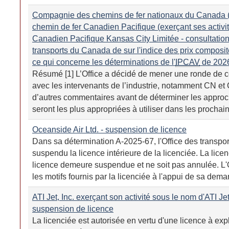
Compagnie des chemins de fer nationaux du Canada 
chemin de fer Canadien Pacifique (exerçant ses activi
Canadien Pacifique Kansas City Limitée - consultation 
transports du Canada de sur l'indice des prix composi
ce qui concerne les déterminations de l'
IPCAV
de 202
Résumé [1] L’Office a décidé de mener une ronde de c
avec les intervenants de l’industrie, notamment CN et
d’autres commentaires avant de déterminer les approc
seront les plus appropriées à utiliser dans les prochai
Oceanside Air Ltd. - suspension de licence
Dans sa détermination A-2025-67, l'Office des transpo
suspendu la licence intérieure de la licenciée. La lic
licence demeure suspendue et ne soit pas annulée. L'
les motifs fournis par la licenciée à l'appui de sa dema
ATI Jet, Inc. exerçant son activité sous le nom d'ATI Je
suspension de licence
La licenciée est autorisée en vertu d'une licence à expl