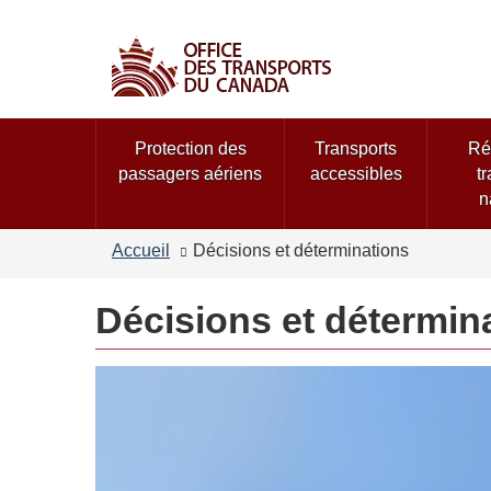
Sélection
de
la
langue
Menu
Protection des
Transports
Ré
des
passagers aériens
accessibles
t
sujets
n
Accueil
Décisions et déterminations
Décisions et détermin