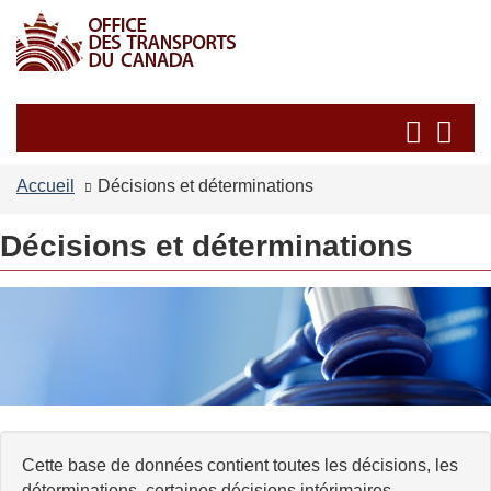
Passer
Passer
au
à
contenu
la
principal
version
Recherche
Re
HTML
et
et
simplifiée
les
les
Accueil
Décisions et déterminations
menus
me
Décisions et déterminations
Cette base de données contient toutes les décisions, les
déterminations, certaines décisions intérimaires