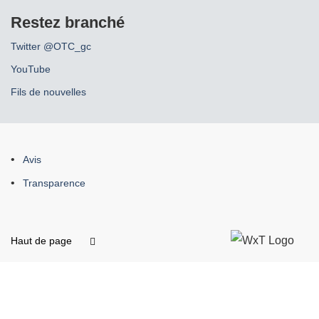
Restez branché
Twitter @OTC_gc
YouTube
Fils de nouvelles
À
Avis
propos
Transparence
de
ce
site
Haut de page