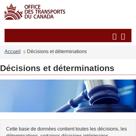
Passer
Passer
au
à
contenu
la
principal
version
Recherche
Re
HTML
et
et
simplifiée
les
les
Accueil
Décisions et déterminations
menus
me
Décisions et déterminations
Cette base de données contient toutes les décisions, les
déterminations, certaines décisions intérimaires