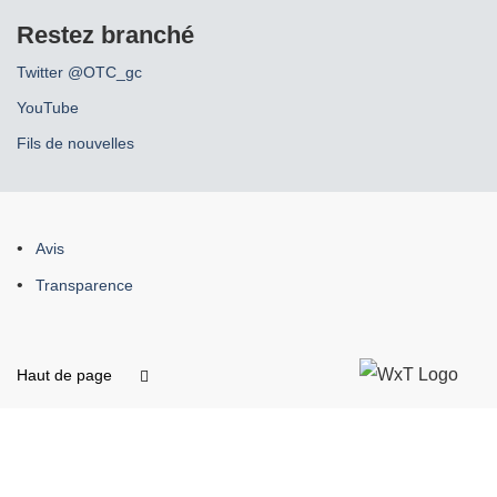
Restez branché
Twitter @OTC_gc
YouTube
Fils de nouvelles
À
Avis
propos
Transparence
de
ce
site
Haut de page