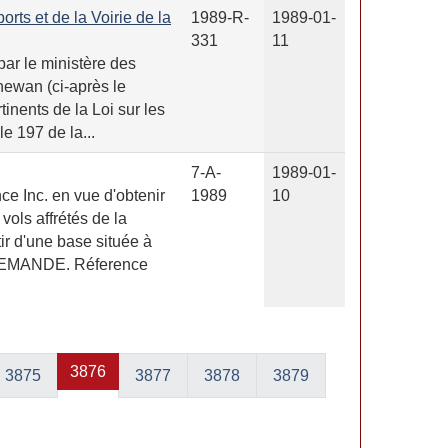
rts et de la Voirie de la
1989-R-
1989-01-
331
11
ar le ministère des
hewan (ci-après le
tinents de la Loi sur les
le 197 de la...
7-A-
1989-01-
e Inc. en vue d'obtenir
1989
10
 vols affrétés de la
tir d'une base située à
EMANDE. Réference
3876
3875
3877
3878
3879