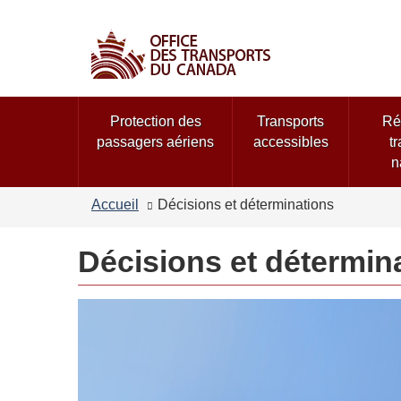
Sélection
de
la
langue
Menu
Protection des
Transports
Ré
des
passagers aériens
accessibles
t
sujets
n
Accueil
Décisions et déterminations
Décisions et détermin