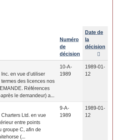
Date de
Numéro
la
de
décision
décision
10-A-
1989-01-
c. en vue d'utiliser
1989
12
x termes des licences nos
DEMANDE. Références
après le demandeur) a...
9-A-
1989-01-
Charters Ltd. en vue
1989
12
térieur entre points
u groupe C, afin de
tehorse (...