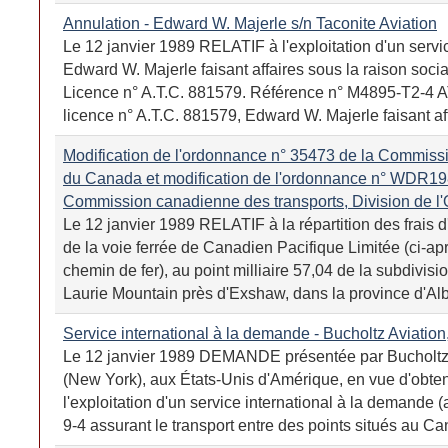
Annulation - Edward W. Majerle s/n Taconite Aviation
Le 12 janvier 1989 RELATIF à l'exploitation d'un servic
Edward W. Majerle faisant affaires sous la raison socia
Licence n° A.T.C. 881579. Référence n° M4895-T2-4
licence n° A.T.C. 881579, Edward W. Majerle faisant aff
Modification de l'ordonnance n° 35473 de la Commiss
du Canada et modification de l'ordonnance n° WDR19
Commission canadienne des transports, Division de l'
Le 12 janvier 1989 RELATIF à la répartition des frais d
de la voie ferrée de Canadien Pacifique Limitée (ci-a
chemin de fer), au point milliaire 57,04 de la subdivis
Laurie Mountain près d'Exshaw, dans la province d'Alber
Service international à la demande - Bucholtz Aviation,
Le 12 janvier 1989 DEMANDE présentée par Bucholtz A
(New York), aux États-Unis d'Amérique, en vue d'obten
l'exploitation d'un service international à la demande (
9-4 assurant le transport entre des points situés au Ca