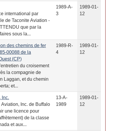
1989-A-
1989-01-
e international par
3
12
le de Taconite Aviation -
 ATTENDU que par la
aires sous la...
ion des chemins de fer
1989-R-
1989-01-
85-00088 de la
4
12
Ouest (CP)
'entretien du croisement
près la compagnie de
ion Laggan, et du chemin
ta; et...
 Inc.
13-A-
1989-01-
viation, Inc. de Buffalo
1989
12
ir une licence pour
affrètement) de la classe
nada et aux...