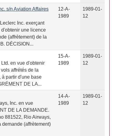
c. s/n Aviation Affaires
12-A-
1989-01-
1989
12
eclerc Inc. exerçant
 d'obtenir une licence
nde (affrètement) de la
t B. DÉCISION...
15-A-
1989-01-
td. en vue d'obtenir
1989
12
 vols affrétés de la
 à partir d'une base
 AGRÉMENT DE LA...
14-A-
1989-01-
ys, Inc. en vue
1989
12
ÉMENT DE LA DEMANDE.
no 881522, Rio Airways,
 la demande (affrètement)