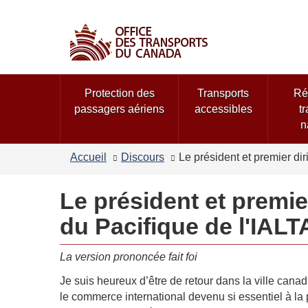
Sélection
de
la
langue
Menu
Protection des
Transports
Ré
des
passagers aériens
accessibles
t
sujets
n
Accueil
Discours
Le président et premier di
Le président et premie
du Pacifique de l'IALT
La version prononcée fait foi
Je suis heureux d’être de retour dans la ville cana
le commerce international devenu si essentiel à l