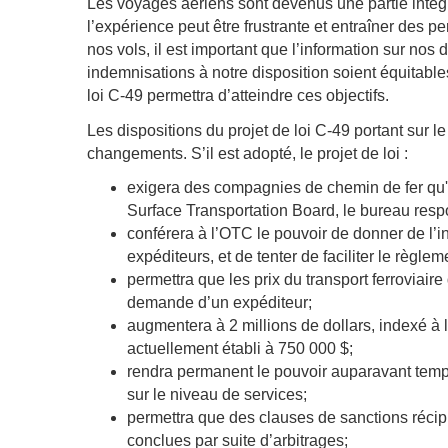
Les voyages aériens sont devenus une partie intégr
l’expérience peut être frustrante et entraîner des 
nos vols, il est important que l’information sur nos 
indemnisations à notre disposition soient équitable
loi C-49 permettra d’atteindre ces objectifs.
Les dispositions du projet de loi C-49 portant sur
changements. S’il est adopté, le projet de loi :
exigera des compagnies de chemin de fer qu'el
Surface Transportation Board, le bureau respo
conférera à l’OTC le pouvoir de donner de l’i
expéditeurs, et de tenter de faciliter le règ
permettra que les prix du transport ferroviair
demande d’un expéditeur;
augmentera à 2 millions de dollars, indexé à l’i
actuellement établi à 750 000 $;
rendra permanent le pouvoir auparavant tempor
sur le niveau de services;
permettra que des clauses de sanctions récipr
conclues par suite d’arbitrages;