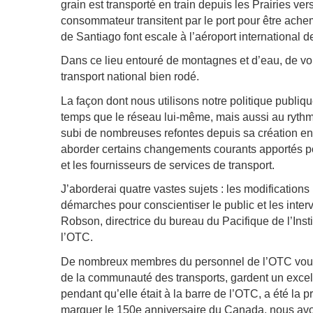
grain est transporté en train depuis les Prairies v
consommateur transitent par le port pour être ach
de Santiago font escale à l’aéroport international
Dans ce lieu entouré de montagnes et d’eau, de voie
transport national bien rodé.
La façon dont nous utilisons notre politique publ
temps que le réseau lui-même, mais aussi au rythme
subi de nombreuses refontes depuis sa création en 1
aborder certains changements courants apportés pou
et les fournisseurs de services de transport.
J’aborderai quatre vastes sujets : les modifications
démarches pour conscientiser le public et les interv
Robson, directrice du bureau du Pacifique de l’Inst
l’OTC.
De nombreux membres du personnel de l’OTC vouent
de la communauté des transports, gardent un excelle
pendant qu’elle était à la barre de l’OTC, a été la
marquer le 150e anniversaire du Canada, nous avo