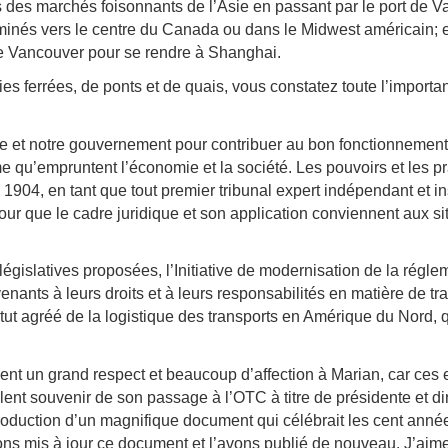
ers des marchés foisonnants de l’Asie en passant par le port de 
eminés vers le centre du Canada ou dans le Midwest américain;
 de Vancouver pour se rendre à Shanghai.
s ferrées, de ponts et de quais, vous constatez toute l’importanc
ique et notre gouvernement pour contribuer au bon fonctionnemen
 qu’empruntent l’économie et la société. Les pouvoirs et les pr
904, en tant que tout premier tribunal expert indépendant et in
r que le cadre juridique et son application conviennent aux si
 législatives proposées, l’Initiative de modernisation de la régl
enants à leurs droits et à leurs responsabilités en matière de tr
itut agréé de la logistique des transports en Amérique du Nord,
 un grand respect et beaucoup d’affection à Marian, car ces 
nt souvenir de son passage à l’OTC à titre de présidente et diri
 production d’un magnifique document qui célébrait les cent année
ns mis à jour ce document et l’avons publié de nouveau. J’aim