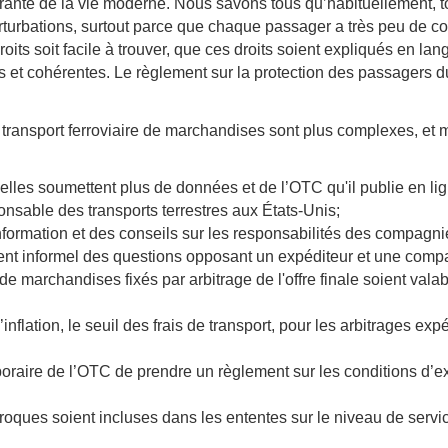
ante de la vie moderne. Nous savons tous qu’habituellement, to
perturbations, surtout parce que chaque passager a très peu de 
droits soit facile à trouver, que ces droits soient expliqués en l
s et cohérentes. Le règlement sur la protection des passagers du 
 le transport ferroviaire de marchandises sont plus complexes, e
les soumettent plus de données et de l’OTC qu'il publie en lign
nsable des transports terrestres aux États-Unis;
nformation et des conseils sur les responsabilités des compagnie
lement informel des questions opposant un expéditeur et une comp
e de marchandises fixés par arbitrage de l'offre finale soient val
nflation, le seuil des frais de transport, pour les arbitrages expé
aire de l’OTC de prendre un règlement sur les conditions d’explo
oques soient incluses dans les ententes sur le niveau de servi