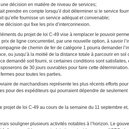
e une décision en matière de niveau de services;
ait prendre en compte lorsqu’il doit déterminer si le service fo
it qu’elle fournisse un service adéquat et convenable;
 décision qui fixe les prix d’interconnexion.
éléments du projet de loi C-49 vise à remplacer le pouvoir permet
 prix de ligne concurrentiel, par une nouvelle option, à savoir l
compagnie de chemin de fer de catégorie 1 pourra demander l’i
ce, ou jusqu’à la moitié de la distance totale à parcourir en sol
 demandé soit fourni, si certaines conditions sont satisfaites, e
sposerons de 30 jours ouvrables pour faire cette détermination.
fermes pour toutes les parties.
viaire de marchandises représente les plus récents efforts pour at
dables pour des expéditeurs qui pourraient dépendre de seuleme
rojet de loi C-49 au cours de la semaine du 11 septembre et, se
erais souligner plusieurs activités notables à l’horizon. Le gouv