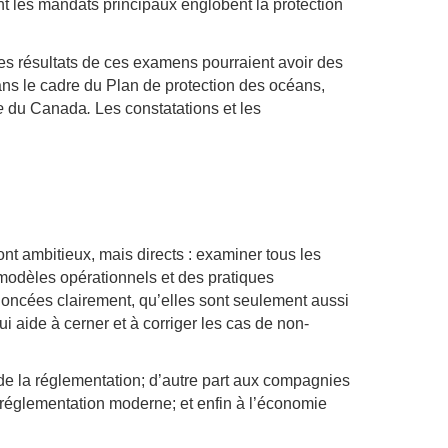
dont les mandats principaux englobent la protection
 les résultats de ces examens pourraient avoir des
s le cadre du Plan de protection des océans,
re
du Canada
.
Les constatations et les
ont ambitieux, mais directs : examiner tous les
s modèles opérationnels et des pratiques
noncées clairement, qu’elles sont seulement aussi
i aide à cerner et à corriger les cas de non-
é de la réglementation; d’autre part aux compagnies
e réglementation moderne; et enfin à l’économie