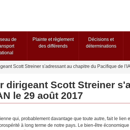
Passer
Passer
Passer
au
à
à
Recherche
contenu
«
la
principal
À
version
propos
HTML
seau de
Plainte et règlement
Décisions et
de
simplifiée
ransport
des différends
déterminations
ce
ational
site
»
rigeant Scott Streiner s'adressant au chapitre du Pacifique de l
r dirigeant Scott Streiner s
AN le 29 août 2017
dienne qui, probablement davantage que toute autre, fait le lien 
a prospérité à long terme de notre pays. Le bien-être économiq