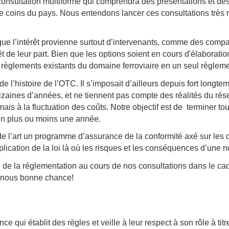
onsultation multiforme qui comprendra des présentations et des
e coins du pays. Nous entendons lancer ces consultations très r
e que l’intérêt provienne surtout d’intervenants, comme des com
êt de leur part. Bien que les options soient en cours d'élaboratio
 règlements existants du domaine ferroviaire en un seul règlement
de l’histoire de l’OTC. Il s’imposait d’ailleurs depuis fort lon
dizaines d’années, et ne tiennent pas compte des réalités du rés
is à la fluctuation des coûts. Notre objectif est de terminer tou
 en plus ou moins une année.
 l’art un programme d’assurance de la conformité axé sur les 
plication de la loi là où les risques et les conséquences d’une 
 de la réglementation au cours de nos consultations dans le ca
-nous bonne chance!
e qui établit des règles et veille à leur respect à son rôle à ti