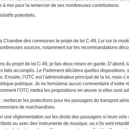
re à moi pour la remercier de ses nombreuses contributions.
latifs potentiels.
à la Chambre des communes le projet de loi C-49,
Loi sur la mode
e nombreuses sources, notamment sur les recommandations déco
s du projet de loi C-49, je fais deux mises en garde. D’abord, ta
faits accomplis. Le Parlement décidera quelles dispositions, s’il
r. Ensuite, l’OTC est l'administrateur principal de la loi, mais 
olitique publique. Je ne formulerai aucun commentaire d’ordre réd
comment l’OTC mettra les propositions en œuvre si elles sont a
 renforcer les protections pour les passagers du transport aérien
 ferroviaire de marchandises.
er une réglementation sur les droits des passagers si leurs vols
ts ou avec des instruments de musique, ou s’ils sont retardés s