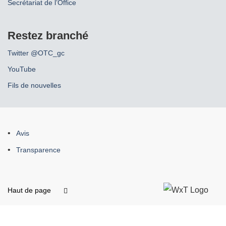
Secrétariat de l’Office
Restez branché
Twitter @OTC_gc
YouTube
Fils de nouvelles
À
Avis
propos
Transparence
de
ce
site
Haut de page