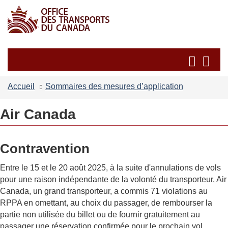
Passer
Passer
au
à
contenu
la
principal
version
Recherche
Re
HTML
et
et
simplifiée
les
les
Accueil
Sommaires des mesures d’application
menus
me
Air Canada
Contravention
Entre le 15 et le 20 août 2025, à la suite d'annulations de vols
pour une raison indépendante de la volonté du transporteur, Air
Canada, un grand transporteur, a commis 71 violations au
RPPA en omettant, au choix du passager, de rembourser la
partie non utilisée du billet ou de fournir gratuitement au
passager une réservation confirmée pour le prochain vol