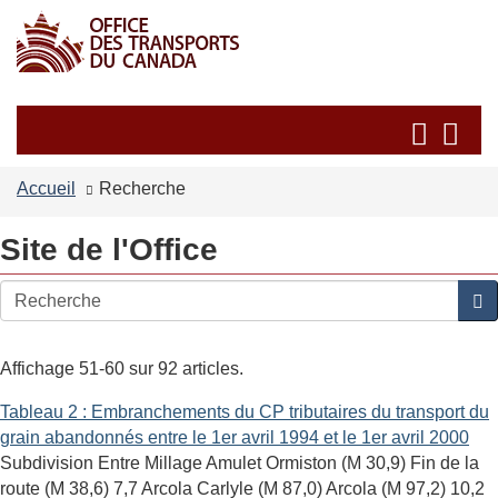
Passer
Passer
au
à
contenu
la
principal
version
Recherche
Re
HTML
et
et
simplifiée
les
les
Accueil
Recherche
menus
me
Site de l'Office
Recherche
Affichage 51-60 sur 92 articles.
Tableau 2 : Embranchements du CP tributaires du transport du
grain abandonnés entre le 1er avril 1994 et le 1er avril 2000
Subdivision Entre Millage Amulet Ormiston (M 30,9) Fin de la
route (M 38,6) 7,7 Arcola Carlyle (M 87,0) Arcola (M 97,2) 10,2