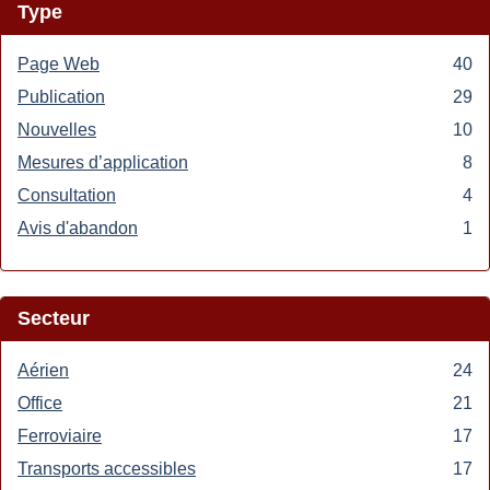
Type
Page Web
Apply
40
Page
Publication
Apply
29
Web
Publication
Nouvelles
Apply
10
filter
filter
Nouvelles
Mesures d’application
Apply
8
filter
Mesures
Consultation
Apply
4
d’application
Consultation
Avis d'abandon
Apply
1
filter
filter
Avis
d'abandon
filter
Secteur
Aérien
Apply
24
Aérien
Office
Apply
21
filter
Office
Ferroviaire
Apply
17
filter
Ferroviaire
Transports accessibles
Apply
17
filter