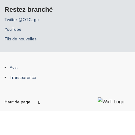
Restez branché
Twitter @OTC_gc
YouTube
Fils de nouvelles
À
Avis
propos
Transparence
de
ce
site
Haut de page