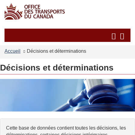
Passer
Passer
au
à
contenu
la
principal
version
Recherche
Re
HTML
et
et
simplifiée
les
les
Accueil
Décisions et déterminations
menus
me
Décisions et déterminations
Cette base de données contient toutes les décisions, les
déterminations, certaines décisions intérimaires