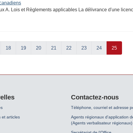
 canadiens
x A. Lois et Règlements applicables La délivrance d'une licen
18
19
20
21
22
23
24
25
elles
Contactez-nous
es
Téléphone, courriel et adresse p
 et articles
Agents régionaux d'application de
(Agents verbalisateur régionaux)
Secrétariat de l’Office