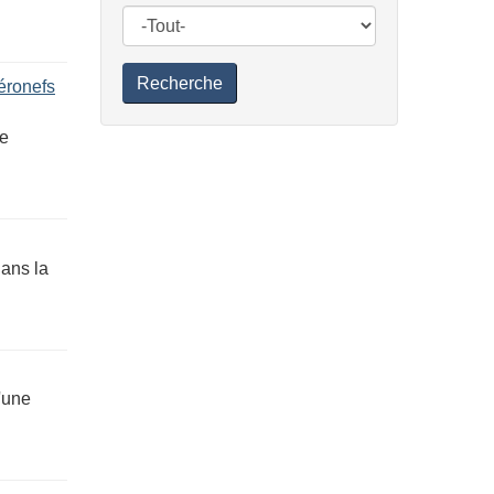
Recherche
aéronefs
de
dans la
'une