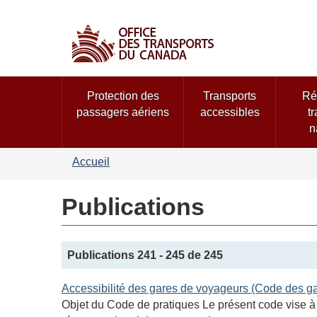
Sélection
de
la
langue
Menu
Protection des
Transports
Ré
des
passagers aériens
accessibles
t
sujets
n
Accueil
Publications
Publications 241 - 245 de 245
Accessibilité des gares de voyageurs (Code des g
Objet du Code de pratiques Le présent code vise à 