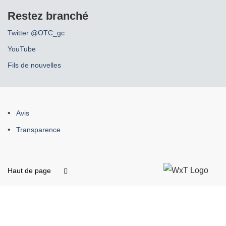
Restez branché
Twitter @OTC_gc
YouTube
Fils de nouvelles
À
Avis
propos
Transparence
de
ce
site
Haut de page