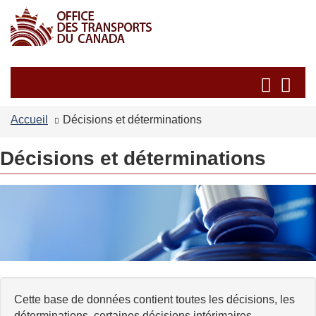
Passer
Passer
au
à
contenu
la
principal
version
Recherche
Re
HTML
et
et
simplifiée
les
les
Accueil
Décisions et déterminations
menus
me
Décisions et déterminations
Cette base de données contient toutes les décisions, les
déterminations, certaines décisions intérimaires