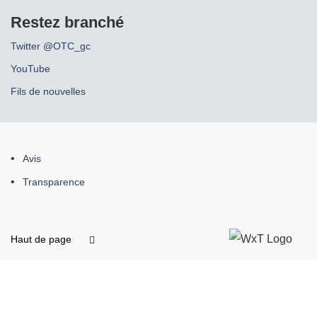
Restez branché
Twitter @OTC_gc
YouTube
Fils de nouvelles
À
Avis
propos
Transparence
de
ce
site
Haut de page