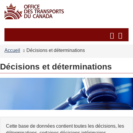
Passer
Passer
au
à
contenu
la
principal
version
Recherche
Re
HTML
et
et
simplifiée
les
les
Accueil
Décisions et déterminations
menus
me
Décisions et déterminations
Cette base de données contient toutes les décisions, les
déterminations, certaines décisions intérimaires